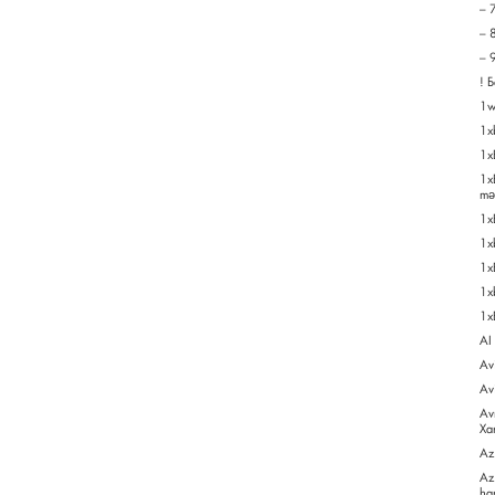
– 
– 
– 
! 
1w
1x
1x
1x
mə
1x
1x
1x
1x
1x
AI
Av
Av
Av
Xa
Az
Az
ha