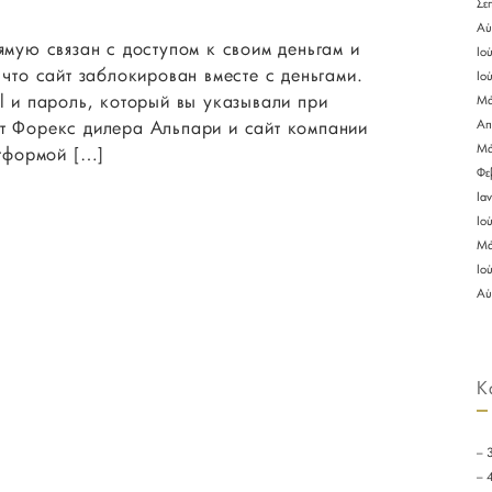
Σε
АЛЬПАРИ
ОФИЦИАЛЬНЫЙ
Αύ
ямую связан с доступом к своим деньгам и
САЙТ,
Ιο
БРОКЕР
 что сайт заблокирован вместе с деньгами.
Ιο
CAPITALPROF
il и пароль, который вы указывали при
Μά
COM
йт Форекс дилера Альпари и сайт компании
Απ
Μά
атформой […]
Φε
Ια
Ιο
Μά
Ιο
Αύ
K
– 
– 