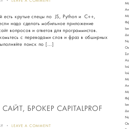
ON
BY
LEAVE A COMMENT
Μά
PROGRAMMING
Απ
LANGUAGE
 есть крутые спецы по JS, Python и С++,
РУССКИЙ
Μά
ПЕРЕВОД
 если надо сделать мобильное приложение
Φε
Ια
айт вопросов и ответов для программистов.
Δε
акомьтесь с переводами слов и фраз в обширных
Νο
выполняйте поиск по […]
Οκ
Σε
Αύ
Ιο
Ιο
Μά
Απ
Μά
Φε
Ια
АЙТ, БРОКЕР CAPITALPROF
Δε
Νο
Οκ
ON
BY
LEAVE A COMMENT