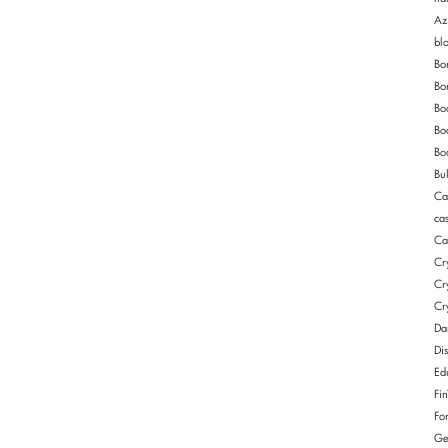
Az
bl
Bo
Bo
Bo
Bo
Bo
Bu
Ca
ca
Ca
Cr
Cr
Cr
Da
Di
Ed
Fi
Fo
Ge