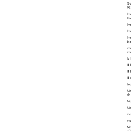
Gö
93
Im
Th
Im
Im
Im
bi
im
im
Is
IT
IT 
IT
Luc
Ma
de
Mo
Mo
mo
mo
Mo