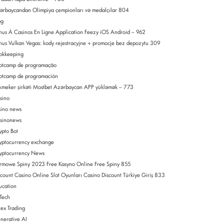
ərbaycandan Olimpiya çempionları və medalçılar 804
og
nus À Casinos En Ligne Application Feezy iOS Android – 962
nus Vulkan Vegas: kody rejestracyjne + promocje bez depozytu 309
okkeeping
otcamp de programação
otcamp de programación
kmeker şirkəti Mostbet Azərbaycan APP yükləmək – 773
sino
sino news
sinonews
ypto Bot
yptocurrency exchange
yptocurrency News
rmowe Spiny 2023 Free Kasyno Online Free Spiny 855
scount Casino Online Slot Oyunları Casino Discount Türkiye Giriş 833
ucation
nTech
rex Trading
nerative AI