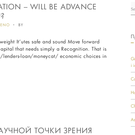
ATION – WILL BE ADVANCE
S
fo
U?
ΜΕΝΟ
BY
Π
ghtweight It’utes safe and sound Move forward
apital that needs simply a Recognition. That is
om/lenders-loan/moneycat/ economic choices in
Gü
i 
Ca
Ho
Ch
As
НАУЧНОЙ ТОЧКИ ЗРЕНИЯ