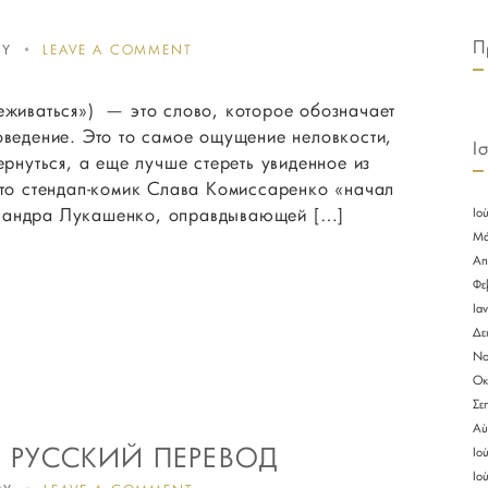
Π
ON
BY
LEAVE A COMMENT
МЕМЫ
ЧТО
ъеживаться») — это слово, которое обозначает
ЭТО
ТАКОЕ
оведение. Это то самое ощущение неловкости,
Ι
С
ернуться, а еще лучше стереть увиденное из
НАУЧНОЙ
что стендап-комик Слава Комиссаренко «начал
ТОЧКИ
ЗРЕНИЯ
ксандра Лукашенко, оправдывающей […]
Ιο
ТЕЛЕКАНАЛ
Μά
“НАУКА”
Απ
Φε
Ια
Δε
Νο
Οκ
Σε
Αύ
 РУССКИЙ ПЕРЕВОД
Ιο
Ιο