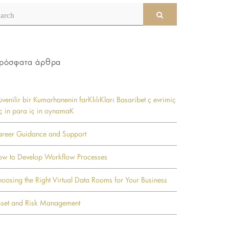
earch
SEARCH
r:
ρόσφατα άρθρα
venilir bir Kumarhanenin farKlılıKları Basaribet ç evrimiç
iç in para iç in oynamaK
reer Guidance and Support
w to Develop Workflow Processes
oosing the Right Virtual Data Rooms for Your Business
set and Risk Management