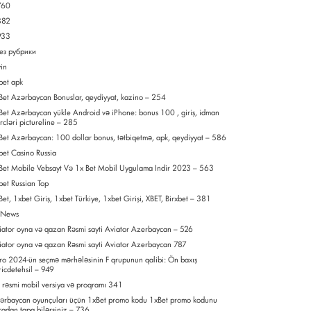
760
882
933
Без рубрики
in
bet apk
Bet Azərbaycan Bonuslar, qeydiyyat, kazino – 254
Bet Azərbaycan yükle Android və iPhone: bonus 100 , giriş, idman
rcləri pictureline – 285
Bet Azərbaycan: 100 dollar bonus, tətbiqetmə, apk, qeydiyyat – 586
bet Casino Russia
Bet Mobile Vebsayt Və 1x Bet Mobil Uygulama Indir 2023 – 563
bet Russian Top
Bet, 1xbet Giriş, 1xbet Türkiye, 1xbet Girişi, XBET, Birxbet – 381
 News
iator oyna və qazan Rəsmi sayti Aviator Azerbaycan – 526
iator oyna və qazan Rəsmi sayti Aviator Azerbaycan 787
ro 2024-ün seçmə mərhələsinin F qrupunun qalibi: Ön baxış
ricdetehsil – 949
 rəsmi mobil versiya və proqramı 341
ərbaycan oyunçuları üçün 1xBet promo kodu 1xBet promo kodunu
radan tapa bilərsiniz – 736