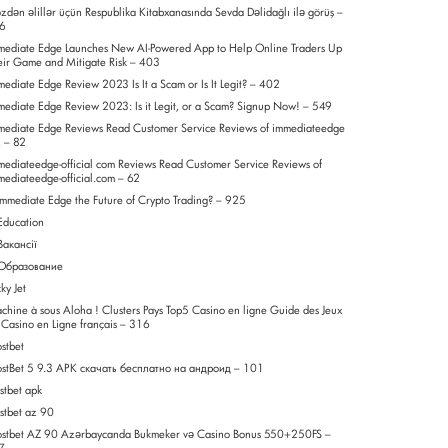
zdən əlillər üçün Respublika Kitabxanasında Sevda Dəlidağlı ilə görüş –
6
mediate Edge Launches New AI-Powered App to Help Online Traders Up
eir Game and Mitigate Risk – 403
mediate Edge Review 2023 Is It a Scam or Is It Legit? – 402
mediate Edge Review 2023: Is it Legit, or a Scam? Signup Now! – 549
mediate Edge Reviews Read Customer Service Reviews of immediateedge
z – 82
mediateedge-official com Reviews Read Customer Service Reviews of
mediateedge-official.com – 62
 Immediate Edge the Future of Crypto Trading? – 925
 Education
Вакансії
 Образование
ky Jet
chine à sous Aloha ! Clusters Pays Top5 Casino en ligne Guide des Jeux
 Casino en Ligne français – 316
stbet
stBet 5 9.3 APK скачать бесплатно на андроид – 101
stbet apk
stbet az 90
stbet AZ 90 Azərbaycanda Bukmeker və Casino Bonus 550+250FS –